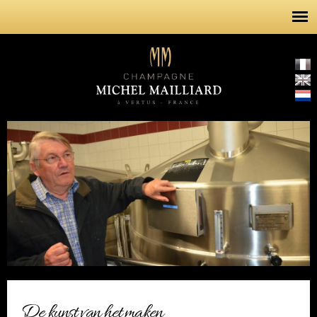
Overslaan
en naar
de inhoud
gaan
De kunst van het maken