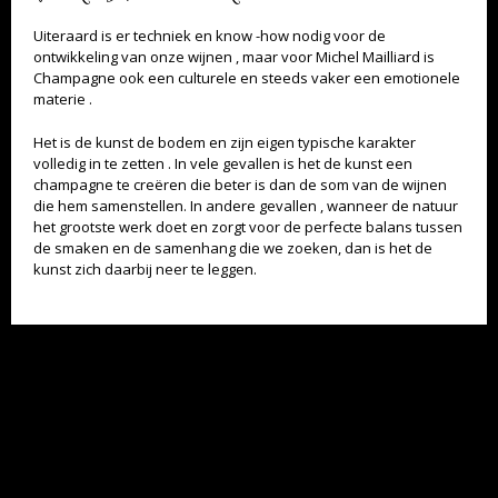
Uiteraard is er techniek en know -how nodig voor de
ontwikkeling van onze wijnen , maar voor Michel Mailliard is
Champagne ook een culturele en steeds vaker een emotionele
materie .
Het is de kunst de bodem en zijn eigen typische karakter
volledig in te zetten . In vele gevallen is het de kunst een
champagne te creëren die beter is dan de som van de wijnen
die hem samenstellen. In andere gevallen , wanneer de natuur
TEVEEL ALKOHOL IS NIET GOED VOOR U. DRINK MET MATE.
het grootste werk doet en zorgt voor de perfecte balans tussen
de smaken en de samenhang die we zoeken, dan is het de
kunst zich daarbij neer te leggen.