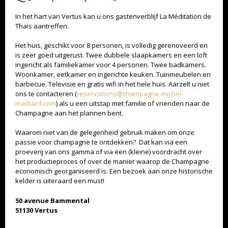
In het hart van Vertus kan u ons gastenverblijf La Méditation de
Thaïs aantreffen.
Het huis, geschikt voor 8 personen, is volledig gerenoveerd en
is zeer goed uitgerust. Twee dubbele slaapkamers en een loft
ingericht als familiekamer voor 4 personen. Twee badkamers.
Woonkamer, eetkamer en ingerichte keuken. Tuinmeubelen en
barbecue. Televisie en gratis wifi in het hele huis. Aarzelt u niet
ons te contacteren (
reservations@champagne-michel-
TEVEEL ALKOHOL IS NIET GOED VOOR U. DRINK MET MATE.
mailliard.com
) als u een uitstap met familie of vrienden naar de
Champagne aan het plannen bent.
Waarom niet van de gelegenheid gebruik maken om onze
passie voor champagne te ontdekken? Dat kan via een
proeverij van ons gamma of via een (kleine) voordracht over
het productieproces of over de manier waarop de Champagne
economisch georganiseerd is. Een bezoek aan onze historische
kelder is uiteraard een must!
50 avenue Bammental
51130 Vertus