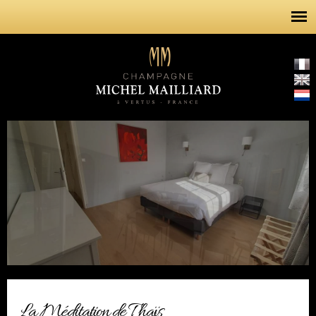
Overslaan
en naar
de inhoud
gaan
La Méditation de Thaïs