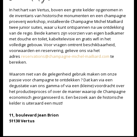
In het hart van Vertus, boven een grote kelder opgenomen in
de inventaris van historische monumenten en een champagne
proeverij workshop, installeerde Champagne Michel Mailliard
twee junior suites, waar u kunt ontspannen na uw ontdekking
van de regio. Beide kamers zijn voorzien van eigen badkamer
met douche en toilet, kabeltelevisie en gratis wifi in het
volledige gebouw. Voor vragen omtrent beschikbaarheid,
voorwaarden en reservering, gelieve ons via het
adres
reservations@champagne-michel-mailliard.com
te
TEVEEL ALKOHOL IS NIET GOED VOOR U. DRINK MET MATE.
bereiken.
Waarom niet van de gelegenheid gebruik maken om onze
passie voor champagne te ontdekken ? Dat kan via een
degustatie van ons gamma of via een (kleine) voordracht over
het productieproces of over de manier waarop de Champagne
economisch georganiseerd is. Een bezoek aan de historische
kelder is uiteraard een must!
11, boulevard Jean Brion
51130 Vertus