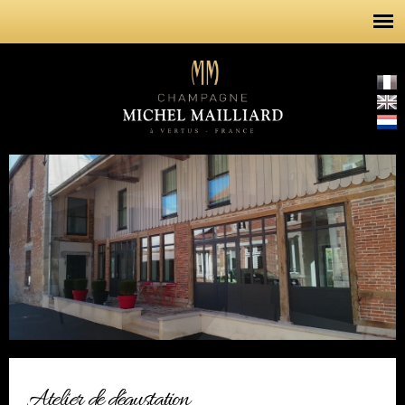
Overslaan
en naar
de inhoud
gaan
Atelier de dégustation