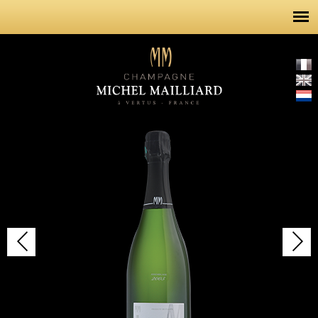
Overslaan
en naar
de inhoud
gaan