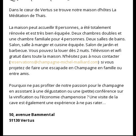
Dans le cœur de Vertus se trouve notre maison d’hôtes La
Méditation de Thaïs.
La maison peut accueillir 8 personnes, a été totalement
rénovée et est très bien équipée. Deux chambres doubles et
une chambre familiale pour 4 personnes. Deux salles de bains.
Salon, salle à manger et cuisine équipée. Salon de jardin et
barbecue. Vous pouvez la louer dès 2 nuits. Télévision et wifi
gratuit dans toute la maison. N’hésitez pas à nous contacter
L'ABUS D'ALCOOL EST DANGEREUX POUR LA SANTÉ, CONSOMMEZ AVEC MODÉRATION
(
reservations@champagne-michel-mailliard.com
) si vous
projetez de faire une escapade en Champagne en famille ou
entre amis.
Pourquoi ne pas profiter de notre passion pour le champagne
en assistant à une dégustation ou une (petite) conférence sur
la vinification ou l’économie champenoise ? Une visite de la
cave est également une expérience à ne pas rater…
50, avenue Bammental
51130 Vertus