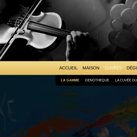
ACCUEIL
MAISON
CUVÉES
DÉGU
LA GAMME
OENOTHEQUE
LA CUVÉE D