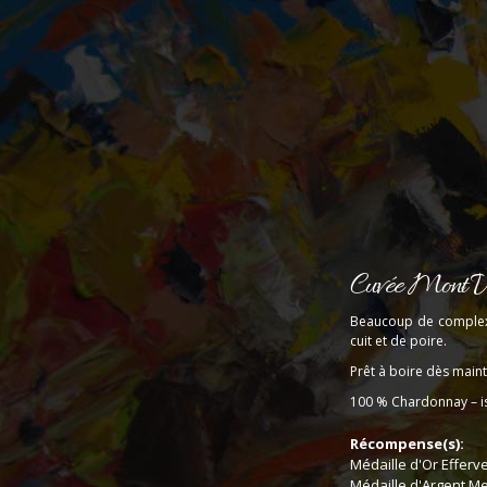
Cuvée Mont 
Beaucoup de complexit
cuit et de poire.
Prêt à boire dès maint
100 % Chardonnay – is
Récompense(s):
Médaille d'Or Effer
Médaille d'Argent Mei