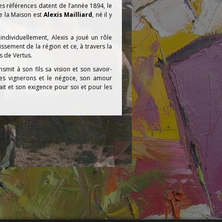
res références datent de l’année 1894, le
e la Maison est
Alexis Mailliard
, né il y
individuellement, Alexis a joué un rôle
issement de la région et ce, à travers la
s de Vertus.
mit à son fils sa vision et son savoir-
les vignerons et le négoce, son amour
fait et son exigence pour soi et pour les