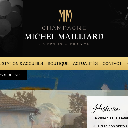
Aller au
contenu
principal
STATION & ACCUEILS
BOUTIQUE
ACTUALITÉS
CONTACT
'ART DE FAIRE
Histoire
La vision et le savo
Si la tradition vitico